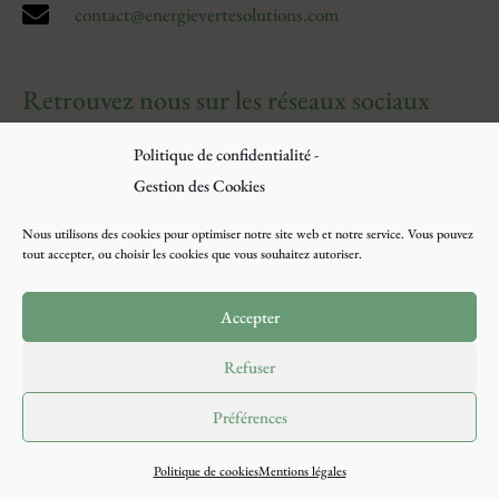

contact@energievertesolutions.com
Retrouvez nous sur les réseaux sociaux
Politique de confidentialité -
Gestion des Cookies
Nous utilisons des cookies pour optimiser notre site web et notre service. Vous pouvez
tout accepter, ou choisir les cookies que vous souhaitez autoriser.
Accepter
Refuser
© 2025 – Site créé et référencé par APG
Préférences
Web Conseil –
Mentions légales
–
Politique
cookies
–
Plan du site
Politique de cookies
Mentions légales