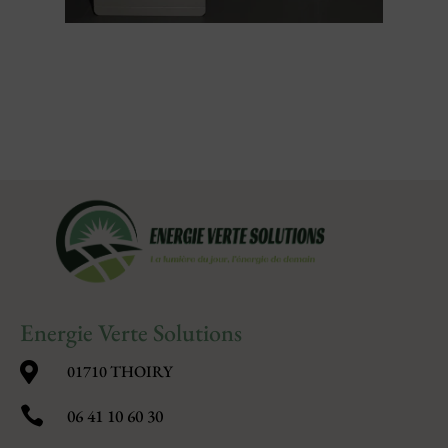
Energie Verte Solutions

01710 THOIRY

06 41 10 60 30