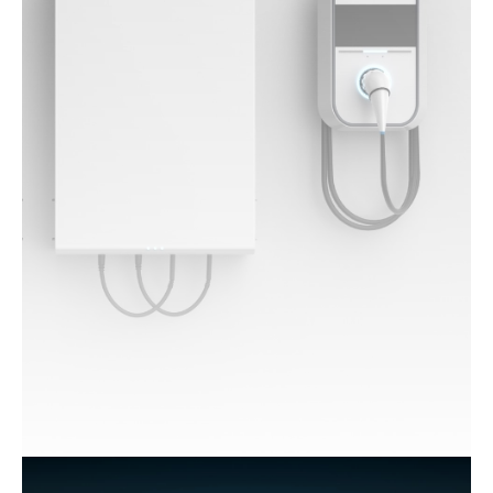
Réduisez votre empreinte carbone en optant pour
une borne de recharge intelligente. Conçues pour