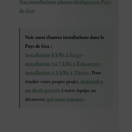
Nos installations photovoltaïques en Pays
de Gex
Voir aussi d’autres installations dans le
Pays de Gex :
installation 8 kWc à Sergy
·
installation 14,7 kWc à Echenevex
·
installation 4,9 kWc à Thoiry
. Pour
demandez
étudier votre propre projet,
un devis gratuit
à notre équipe ou
qui nous sommes
découvrez
.