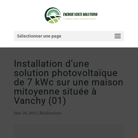
Sélectionner une page
Installation d’une
solution photovoltaïque
de 7 kWc sur une maison
mitoyenne située à
Vanchy (01)
Juin 20, 2025
|
Réalisations